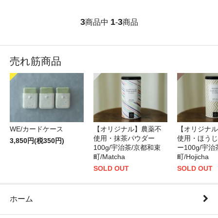
3
1
3
商品中
-
商品
売れ筋商品
WE/カードケース
【オリジナル】農薬不
【オリジナル
使用・抹茶パウダー
使用・ほうじ
3,850円(税350円)
100g/宇治茶/京都和束
ー100g/宇
町/Matcha
町/Hojicha
SOLD OUT
SOLD OUT
ホーム