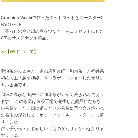
Greentea Washiで作ったポットマットとコースター2
枚のセット。
「暮らしの今と畑の今をつなぐ」をコンセプトにした
WEのサステナブル商品。
>>【WEについて】
宇治茶のふるさと、京都府和束町「和束茶」と福井県
和紙の里「越前和紙」がコラボレーションしたオリジ
ナル企画です。
和紙の温かな風合いに和束茶が細かく漉き込んであり
ます。 この茶葉は製茶工場で発生した商品にならな
い茶葉でした。畑に還るだけの茶葉に再び命が注がれ
た循環の形として「ポットマット＆コースター」に蘇
りました。
作り手から伝わる新しい「ものがたり」がつながりま
すように。