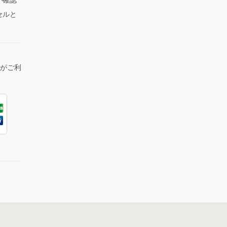
セルと
lがご利