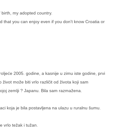
 birth, my adopted country.
d that you can enjoy even if you don't know Croatia or
ljeće 2005. godine, a kasnije u zimu iste godine, prvi
vot može biti vrlo različit od života koji sam
mojoj zemlji ? Japanu. Bila sam razmažena.
traci koja je bila postavljena na ulazu u ruralnu šumu.
e vrlo težak i tužan.