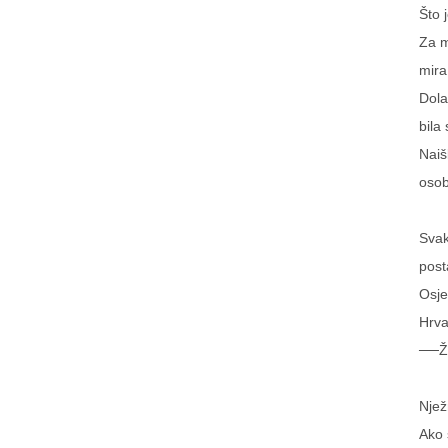
Što 
Za m
mira
Dola
bila
Naiš
osob
Svak
post
Osje
Hrva
──Že
Njež
Ako 