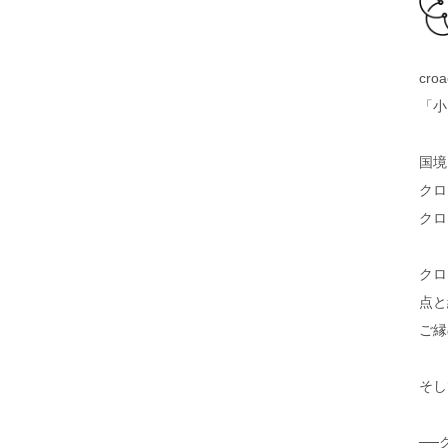
cro
「小
国境
クロ
クロ
クロ
点と
ご縁
そし
──