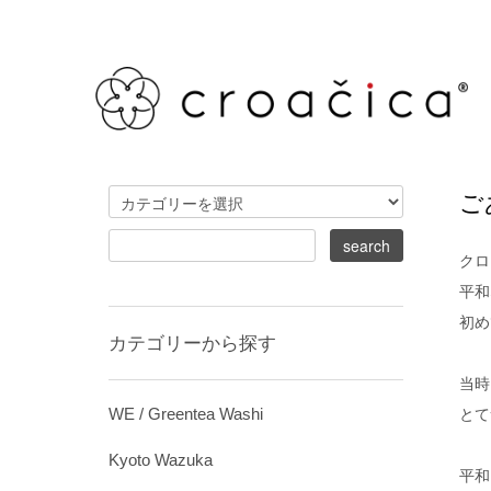
ご
クロ
平和
初め
カテゴリーから探す
当時
WE / Greentea Washi
とて
Kyoto Wazuka
平和