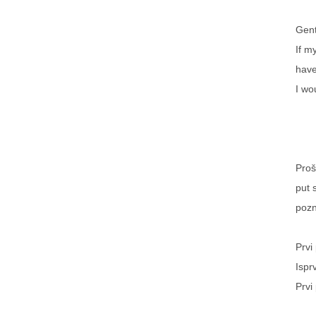
Gent
If m
have
I wo
Proš
put 
pozn
Prvi
Ispr
Prvi