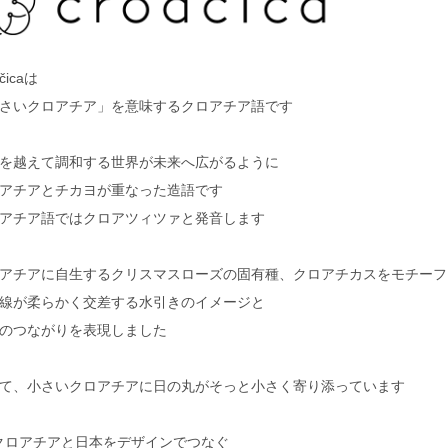
ačicaは
さいクロアチア」を意味するクロアチア語です
を越えて調和する世界が未来へ広がるように
アチアとチカヨが重なった造語です
アチア語ではクロアツィツァと発音します
アチアに自生するクリスマスローズの固有種、クロアチカスをモチーフ
線が柔らかく交差する水引きのイメージと
のつながりを表現しました
て、小さいクロアチアに日の丸がそっと小さく寄り添っています
クロアチアと日本をデザインでつなぐ