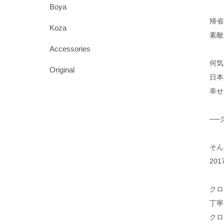
Boya
帰省
Koza
素敵
Accessories
何気
Original
日本
幸せ
──
そん
20
クロ
丁寧
クロ