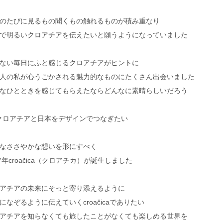
のたびに見るもの聞くもの触れるものが積み重なり
で明るいクロアチアを伝えたいと願うようになっていました
ない毎日にふと感じるクロアチアがヒントに
人の私が心うごかされる魅力的なものにたくさん出会いました
なひとときを感じてもらえたならどんなに素晴らしいだろう
クロアチアと日本をデザインでつなぎたい
なささやかな想いを形にすべく
17年croačica（クロアチカ）が誕生しました
アチアの未来にそっと寄り添えるように
になぞるように伝えていくcroačicaでありたい
アチアを知らなくても旅したことがなくても楽しめる世界を