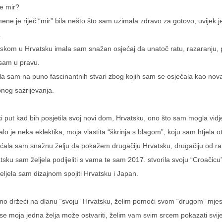
je mir?
ene je riječ “mir” bila nešto što sam uzimala zdravo za gotovo, uvijek je
.
skom u Hrvatsku imala sam snažan osjećaj da unatoč ratu, razaranju, patnji p
 sam u pravu.
la sam na puno fascinantnih stvari zbog kojih sam se osjećala kao no
nog sazrijevanja.
i put kad bih posjetila svoj novi dom, Hrvatsku, ono što sam mogla vidj
alo je neka eklektika, moja vlastita “škrinja s blagom”, koju sam htjela otv
ćala sam snažnu želju da pokažem drugačiju Hrvatsku, drugačiju od ratnih 
tsku sam željela podijeliti s vama te sam 2017. stvorila svoju “Croačic
ljela sam dizajnom spojiti Hrvatsku i Japan.
no držeći na dlanu “svoju” Hrvatsku, želim pomoći svom “drugom” mjest
se moja jedna želja može ostvariti, želim vam svim srcem pokazati svij