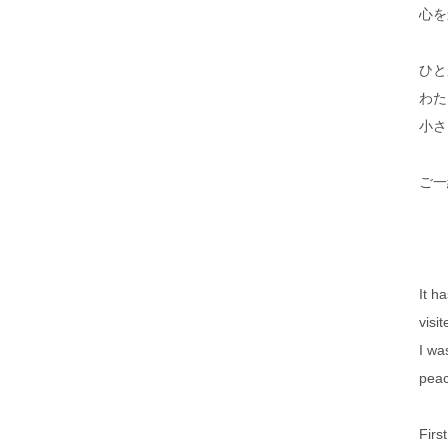
心を
ひと
わた
小さ
ご一
It h
visit
I wa
peac
Firs