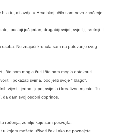
 bila tu, ali ovdje u Hrvatskoj učila sam novo značenje
ostoji još jedan, drugačiji svijet, svjetliji, sretniji. I
va osoba. Ne znajući krenula sam na putovanje svog
eti, što sam mogla čuti i što sam mogla dotaknuti
oriti i pokazati svima, podijeliti svoje “ blago”.
vijesti, jedno lijepo, svijetlo i kreativno mjesto. Tu
u”, da dam svoj osobni doprinos.
u rođenja, zemlju koju sam posvojila.
et u kojem možete uživati čak i ako ne poznajete