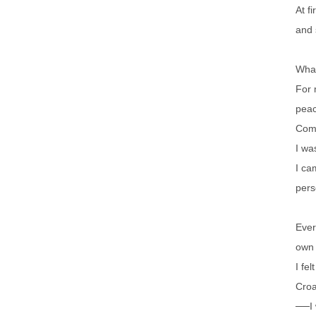
At f
and 
What
For 
peac
Comi
I was
I ca
pers
Ever
own 
I fe
Croa
──I 