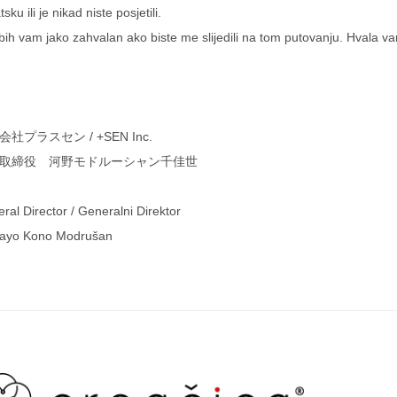
sku ili je nikad niste posjetili.
 bih vam jako zahvalan ako biste me slijedili na tom putovanju. Hvala v
社プラスセン / +SEN Inc.
取締役 河野モドルーシャン千佳世
ral Director / Generalni Direktor
kayo Kono Modrušan