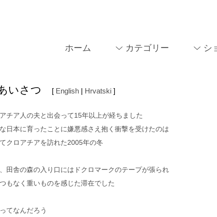
ホーム
カテゴリー
シ
あいさつ
[
English
|
Hrvatski
]
アチア人の夫と出会って15年以上が経ちました
な日本に育ったことに嫌悪感さえ抱く衝撃を受けたのは
てクロアチアを訪れた2005年の冬
、田舎の森の入り口にはドクロマークのテープが張られ
つもなく重いものを感じた滞在でした
ってなんだろう