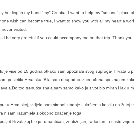
ly holding in my hand "my" Croatia, I want to help my "second" place of
y one wish can become true, I want to show you with all my heart a worl
 never visited.
uld be very grateful if you could accompany me on that trip. Thank you.
lo je više od 15 godina otkako sam upoznala svog supruga- Hrvata u pro
sam posjetila Hrvatsku. Bila sam neugodno iznenađena spoznajom kako ži
avala.Do tog trenutka znala sam samo kako je život bio miran i lak u 
 put u Hrvatskoj, vidjela sam simbol lubanje i ukrštenih kostiju na žutoj 
va nisam razumjela zlokobno značenje toga.
 posjet Hrvatskoj bio je romantičan, znatiželjan, radostan, a u isto vrijem