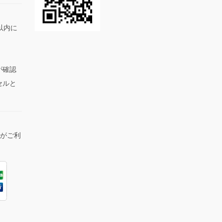
以内に
が確認
セルと
lがご利