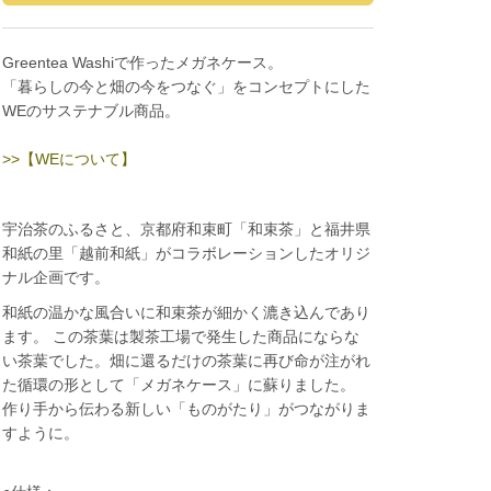
Greentea Washiで作ったメガネケース。
「暮らしの今と畑の今をつなぐ」をコンセプトにした
WEのサステナブル商品。
>>【WEについて】
宇治茶のふるさと、京都府和束町「和束茶」と福井県
和紙の里「越前和紙」がコラボレーションしたオリジ
ナル企画です。
和紙の温かな風合いに和束茶が細かく漉き込んであり
ます。 この茶葉は製茶工場で発生した商品にならな
い茶葉でした。畑に還るだけの茶葉に再び命が注がれ
た循環の形として「メガネケース」に蘇りました。
作り手から伝わる新しい「ものがたり」がつながりま
すように。