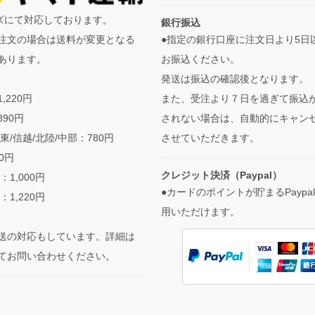
イズにて対応しております。
銀行振込
●指定の銀行口座に注文日より5日
注文の場合は送料が変更となる
お振込ください。
あります。
発送は振込の確認後となります。
また、受注より７日を過ぎて振込
,220円
されない場合は、自動的にキャン
890円
させていただきます。
東/信越/北陸/中部：780円
90円
クレジット決済（Paypal）
：1,000円
●カードのポイントが貯まるPaypa
：1,220円
用いただけます。
送の対応もしています。詳細は
てお問い合わせください。