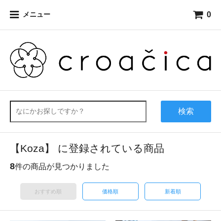
0
メニュー
検索
【Koza】 に登録されている商品
8
件の商品が見つかりました
おすすめ順
価格順
新着順