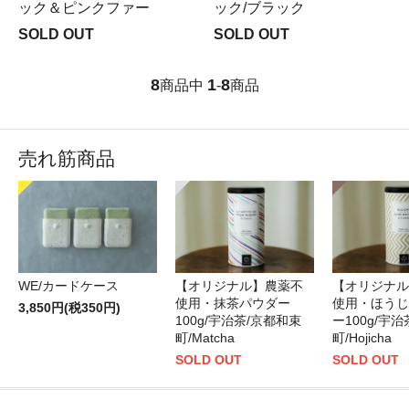
ック＆ピンクファー
ック/ブラック
SOLD OUT
SOLD OUT
8
1
8
商品中
-
商品
売れ筋商品
WE/カードケース
【オリジナル】農薬不
【オリジナル
使用・抹茶パウダー
使用・ほうじ
3,850円(税350円)
100g/宇治茶/京都和束
ー100g/宇
町/Matcha
町/Hojicha
SOLD OUT
SOLD OUT