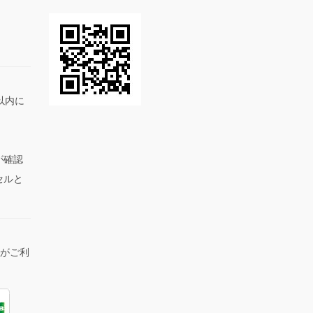
以内に
が確認
セルと
lがご利