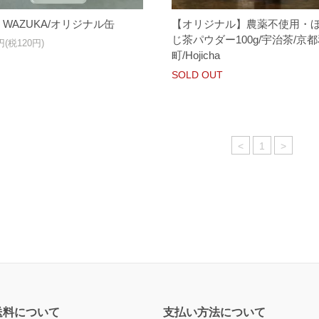
to WAZUKA/オリジナル缶
【オリジナル】農薬不使用・
じ茶パウダー100g/宇治茶/京
0円(税120円)
町/Hojicha
SOLD OUT
<
1
>
送料について
支払い方法について