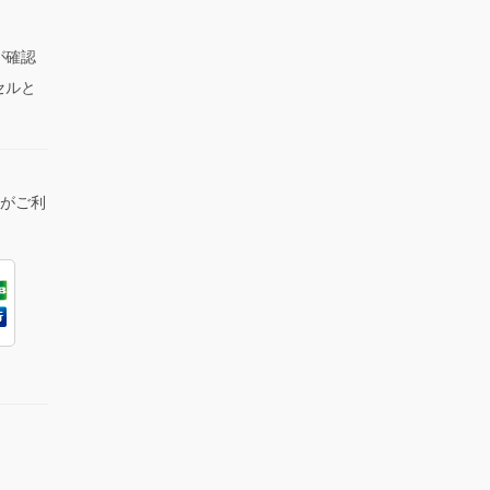
が確認
セルと
lがご利