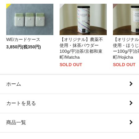
WE/カードケース
【オリジナル】農薬不
【オリジナル
使用・抹茶パウダー
使用・ほうじ
3,850円(税350円)
100g/宇治茶/京都和束
ー100g/宇
町/Matcha
町/Hojicha
SOLD OUT
SOLD OUT
ホーム
カートを見る
商品一覧